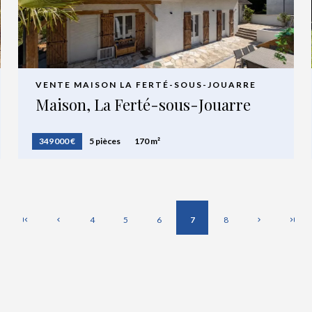
VENTE MAISON LA FERTÉ-SOUS-JOUARRE
Maison, La Ferté-sous-Jouarre
349 000 €
5 pièces
170 m²
4
5
6
7
8