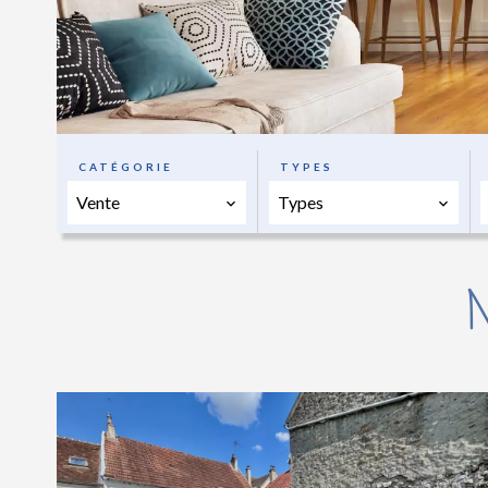
CATÉGORIE
TYPES
Vente
Types
N