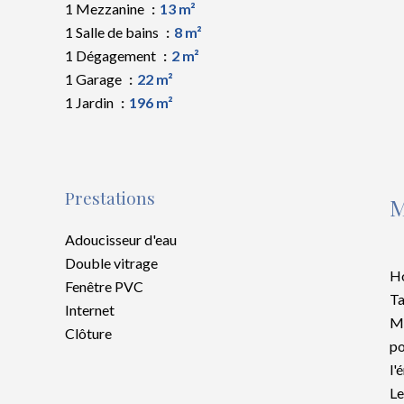
1 Mezzanine
13 m²
1 Salle de bains
8 m²
1 Dégagement
2 m²
1 Garage
22 m²
1 Jardin
196 m²
Prestations
M
Adoucisseur d'eau
Double vitrage
Ho
Fenêtre PVC
Ta
Internet
Mo
Clôture
po
l'
Le