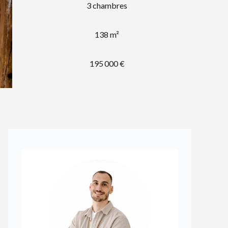
3 chambres
138 m²
195 000 €