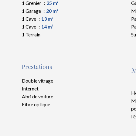
1 Grenier
25 m²
Ga
1 Garage
20 m²
M
1 Cave
13 m²
Pa
1 Cave
14 m²
Pa
1 Terrain
S
Prestations
M
Double vitrage
Internet
Ho
Abri de voiture
Mo
Fibre optique
po
l'