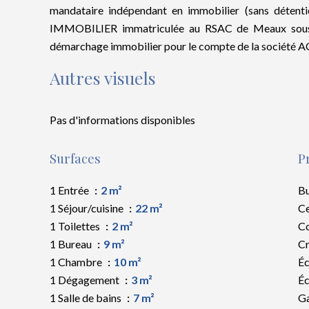
mandataire indépendant en immobilier (sans détent
IMMOBILIER immatriculée au RSAC de Meaux sous l
démarchage immobilier pour le compte de la société
Autres visuels
Pas d'informations disponibles
Surfaces
P
1 Entrée
2 m²
B
1 Séjour/cuisine
22 m²
Ce
1 Toilettes
2 m²
C
1 Bureau
9 m²
C
1 Chambre
10 m²
Éc
1 Dégagement
3 m²
Éc
1 Salle de bains
7 m²
G