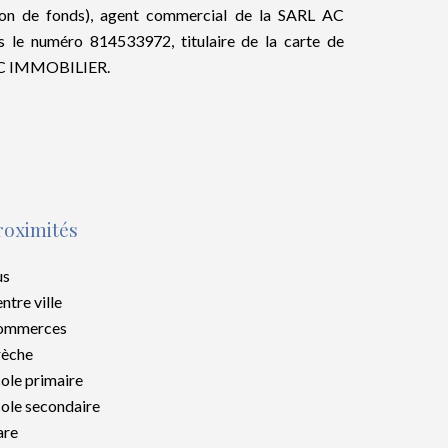
ion de fonds), agent commercial de la SARL AC
e numéro 814533972, titulaire de la carte de
 AC IMMOBILIER.
roximités
us
ntre ville
ommerces
rèche
ole primaire
ole secondaire
are