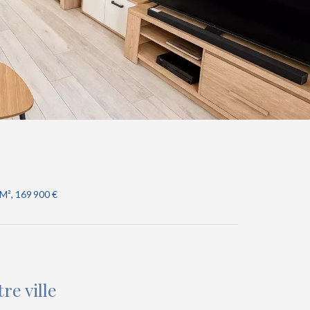
 M², 169 900 €
e ville