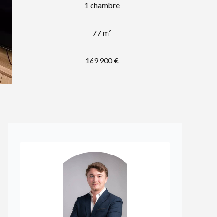
1 chambre
77 m²
169 900 €