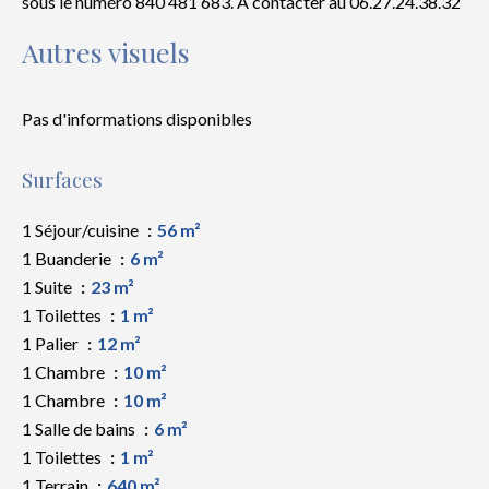
sous le numéro 840 481 683. A contacter au 06.27.24.38.32
Autres visuels
Pas d'informations disponibles
Surfaces
1 Séjour/cuisine
56 m²
1 Buanderie
6 m²
1 Suite
23 m²
1 Toilettes
1 m²
1 Palier
12 m²
1 Chambre
10 m²
1 Chambre
10 m²
1 Salle de bains
6 m²
1 Toilettes
1 m²
1 Terrain
640 m²