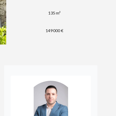
135 m²
149 000 €