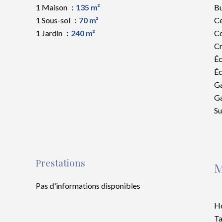
1 Maison
135 m²
B
1 Sous-sol
70 m²
Ce
1 Jardin
240 m²
C
C
Éc
Éc
G
G
S
Prestations
M
Pas d'informations disponibles
Ho
Ta