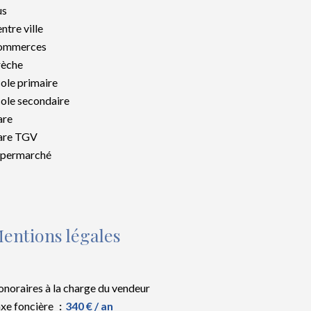
us
ntre ville
ommerces
rèche
ole primaire
ole secondaire
are
are TGV
upermarché
entions légales
noraires à la charge du vendeur
xe foncière
340 € / an