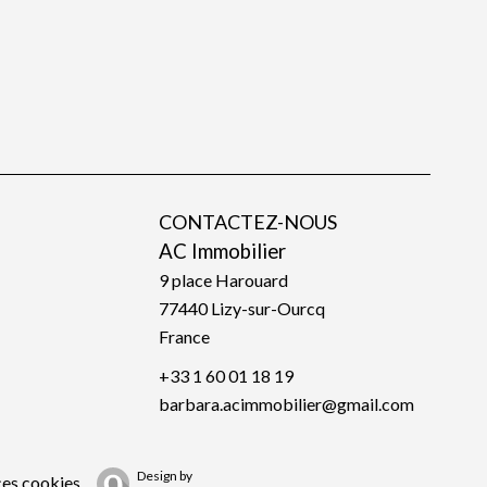
CONTACTEZ-NOUS
AC Immobilier
9 place Harouard
77440
Lizy-sur-Ourcq
France
+33 1 60 01 18 19
barbara.acimmobilier@gmail.com
Design by
ces cookies