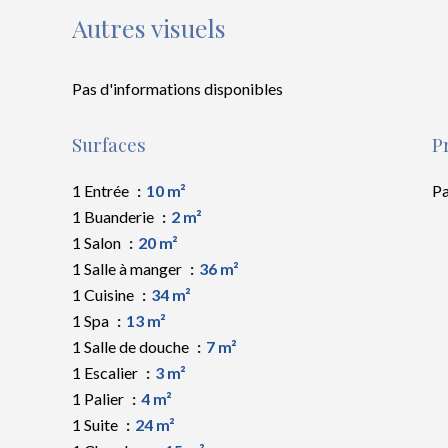
Autres visuels
Pas d'informations disponibles
Surfaces
P
1 Entrée
10 m²
Pa
1 Buanderie
2 m²
1 Salon
20 m²
1 Salle à manger
36 m²
1 Cuisine
34 m²
1 Spa
13 m²
1 Salle de douche
7 m²
1 Escalier
3 m²
1 Palier
4 m²
1 Suite
24 m²