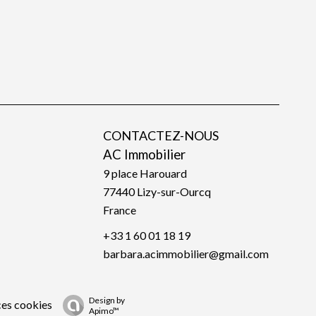
CONTACTEZ-NOUS
AC Immobilier
9 place Harouard
77440
Lizy-sur-Ourcq
France
+33 1 60 01 18 19
barbara.acimmobilier@gmail.com
Design by
ces cookies
Apimo™