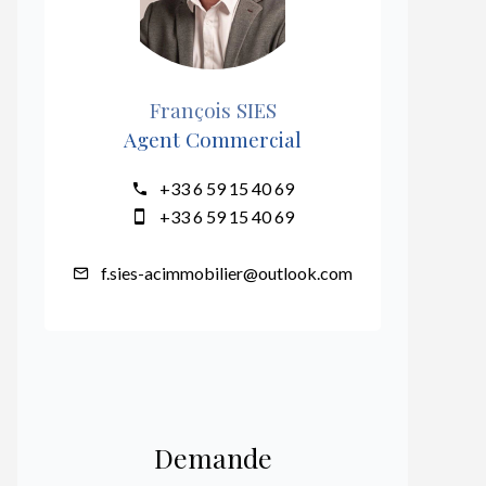
François SIES
Agent Commercial
+33 6 59 15 40 69
+33 6 59 15 40 69
f.sies-acimmobilier@outlook.com
Demande