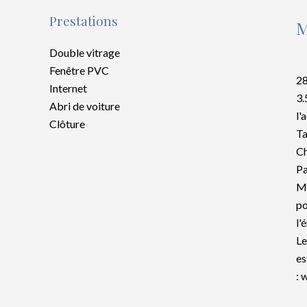
Prestations
M
Double vitrage
Fenêtre PVC
28
Internet
3.
Abri de voiture
l'
Clôture
Ta
C
Pa
Mo
po
l'
Le
es
: 