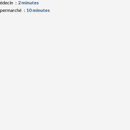
édecin
2 minutes
upermarché
10 minutes