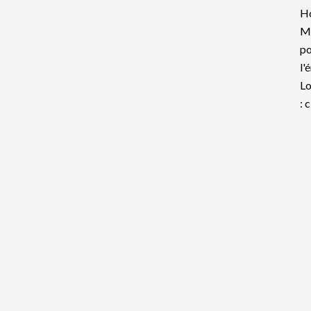
Ho
Mo
po
l'
Lo
: 