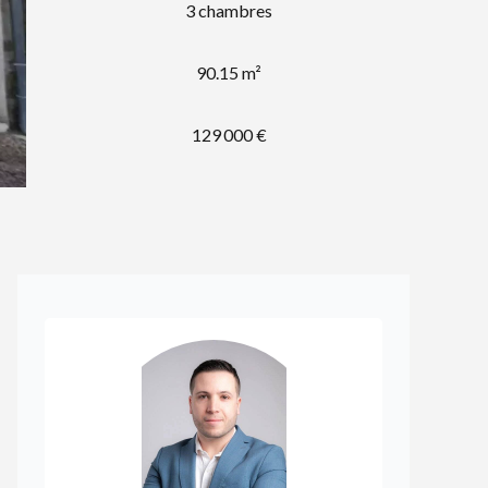
3 chambres
90.15 m²
129 000 €