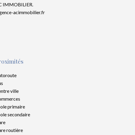
 AC IMMOBILIER.
agence-acimmobilier.fr
roximités
toroute
us
ntre ville
ommerces
ole primaire
ole secondaire
are
re routière