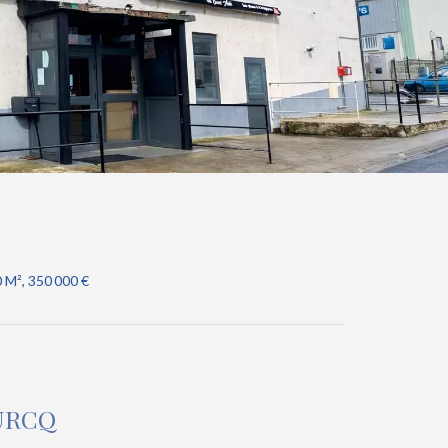
 M², 350 000 €
OURCQ