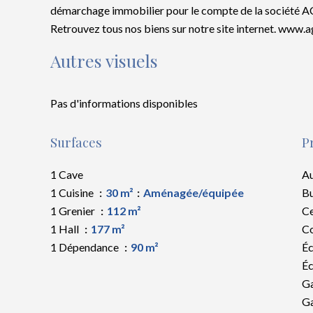
démarchage immobilier pour le compte de la société
Retrouvez tous nos biens sur notre site internet. www.
Autres visuels
Pas d'informations disponibles
Surfaces
P
1 Cave
Au
1 Cuisine
30 m²
Aménagée/équipée
B
1 Grenier
112 m²
Ce
1 Hall
177 m²
C
1 Dépendance
90 m²
Éc
Éc
G
Ga