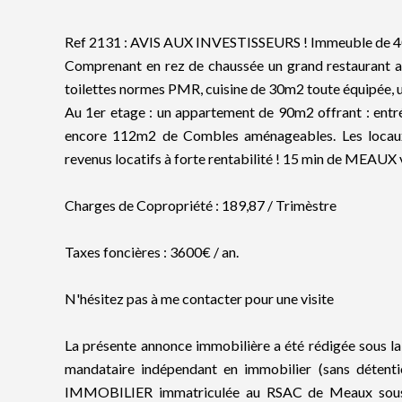
Ref 2131 : AVIS AUX INVESTISSEURS ! Immeuble de 40
Comprenant en rez de chaussée un grand restaurant a
toilettes normes PMR, cuisine de 30m2 toute équipée, u
Au 1er etage : un appartement de 90m2 offrant : entrée,
encore 112m2 de Combles aménageables. Les locaux s
revenus locatifs à forte rentabilité ! 15 min de MEAUX 
Charges de Copropriété : 189,87 / Trimèstre
Taxes foncières : 3600€ / an.
N'hésitez pas à me contacter pour une visite
La présente annonce immobilière a été rédigée sous la
mandataire indépendant en immobilier (sans détent
IMMOBILIER immatriculée au RSAC de Meaux sous l