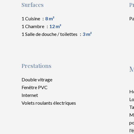
Surfaces
P
1 Cuisine
8 m²
Pa
1 Chambre
12 m²
1 Salle de douche / toilettes
3 m²
Prestations
M
Double vitrage
Fenêtre PVC
Ho
Internet
Lo
Volets roulants électriques
Ta
Mo
po
l'