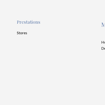
Prestations
M
Stores
Ho
Dé