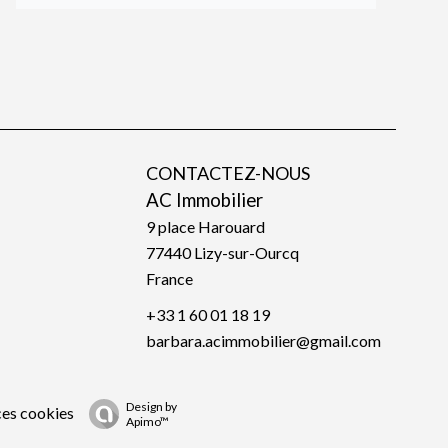
CONTACTEZ-NOUS
AC Immobilier
9 place Harouard
77440
Lizy-sur-Ourcq
France
+33 1 60 01 18 19
barbara.acimmobilier@gmail.com
Design by
ces cookies
Apimo™