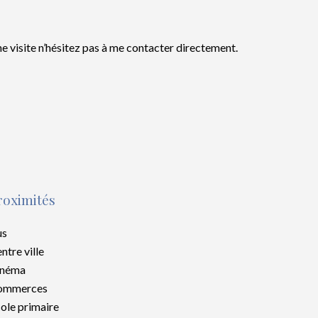
e visite n’hésitez pas à me contacter directement.
roximités
us
ntre ville
inéma
ommerces
ole primaire