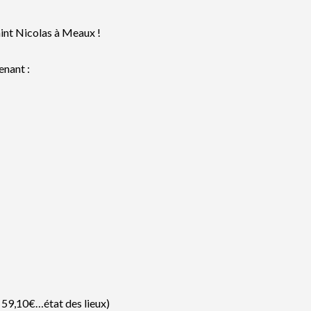
aint Nicolas à Meaux !
enant :
, 59,10€…état des lieux)