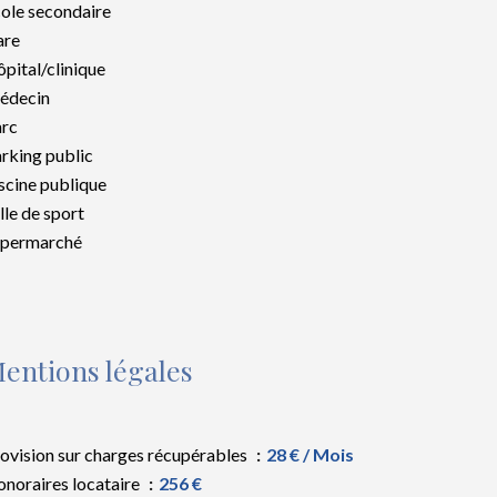
ole secondaire
are
pital/clinique
édecin
rc
rking public
scine publique
lle de sport
upermarché
entions légales
ovision sur charges récupérables
28 € / Mois
noraires locataire
256 €