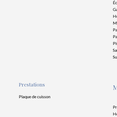
Éc
G
Hô
M
Pa
Pa
Pi
Sa
S
Prestations
M
Plaque de cuisson
Pr
Ho